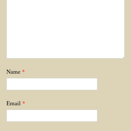
Name
*
Email
*