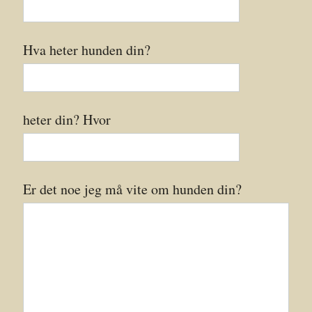
Hva heter hunden din?
heter din? Hvor
Er det noe jeg må vite om hunden din?