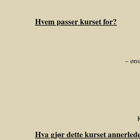
Hvem passer kurset for?
– øns
K
Hva gjør dette kurset annerled