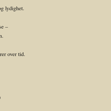
g lydighet.
se –
n.
er over tid.
0