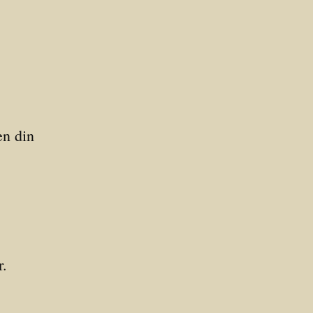
en din
r.