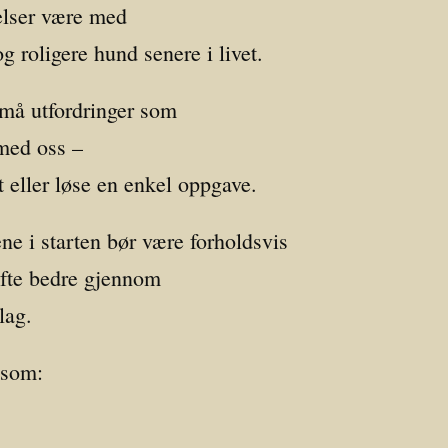
velser være med
g roligere hund senere i livet.
små utfordringer som
med oss –
t eller løse en enkel oppgave.
ene i starten bør være forholdsvis
ofte bedre gjennom
lag.
 som: