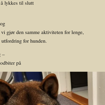
å lykkes til slutt
 og
 vi gjør den samme aktiviteten for lenge,
n utfordring for hunden.
g –
godbiter på